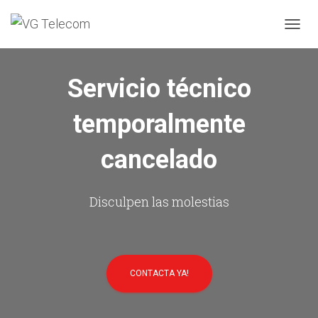
C
A
M
B
Servicio técnico
I
A
temporalmente
R
M
O
cancelado
D
O
D
E
Disculpen las molestias
N
A
V
E
G
CONTACTA YA!
A
C
I