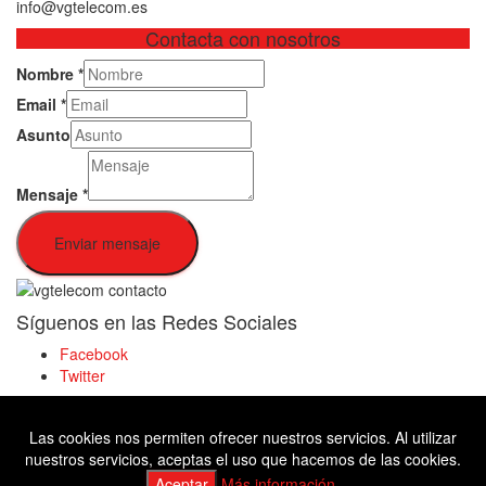
info@vgtelecom.es
Contacta con nosotros
Nombre
*
Email
*
Asunto
Mensaje
*
Enviar mensaje
Síguenos en las Redes Sociales
Facebook
Twitter
Las cookies nos permiten ofrecer nuestros servicios. Al utilizar
Facebook
nuestros servicios, aceptas el uso que hacemos de las cookies.
Twitter
Aceptar
Más información.