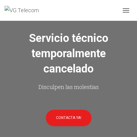
C
A
M
B
Servicio técnico
I
A
temporalmente
R
M
O
cancelado
D
O
D
E
Disculpen las molestias
N
A
V
E
G
CONTACTA YA!
A
C
I