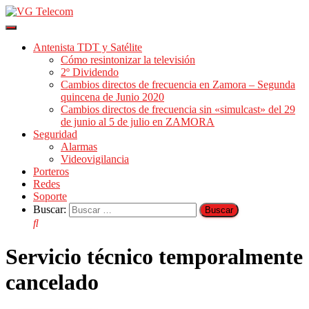
Cambiar
modo
Antenista TDT y Satélite
de
Cómo resintonizar la televisión
navegación
2º Dividendo
Cambios directos de frecuencia en Zamora – Segunda
quincena de Junio 2020
Cambios directos de frecuencia sin «simulcast» del 29
de junio al 5 de julio en ZAMORA
Seguridad
Alarmas
Videovigilancia
Porteros
Redes
Soporte
Buscar:
Servicio técnico temporalmente
cancelado