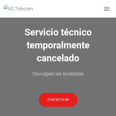
C
A
M
B
Servicio técnico
I
A
temporalmente
R
M
O
cancelado
D
O
D
E
Disculpen las molestias
N
A
V
E
G
CONTACTA YA!
A
C
I