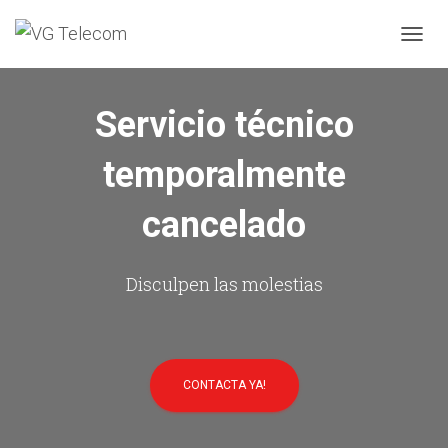
C
A
M
B
Servicio técnico
I
A
temporalmente
R
M
O
cancelado
D
O
D
E
Disculpen las molestias
N
A
V
E
G
CONTACTA YA!
A
C
I