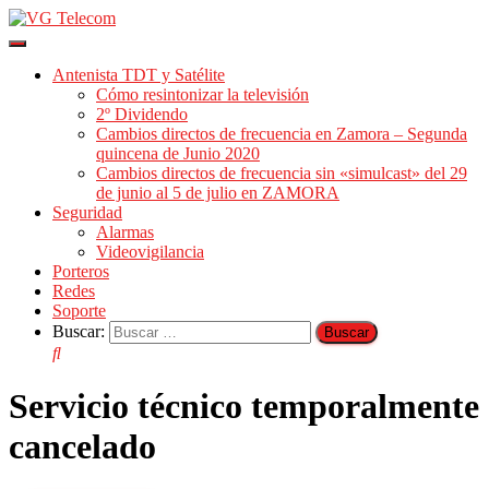
Cambiar
modo
Antenista TDT y Satélite
de
Cómo resintonizar la televisión
navegación
2º Dividendo
Cambios directos de frecuencia en Zamora – Segunda
quincena de Junio 2020
Cambios directos de frecuencia sin «simulcast» del 29
de junio al 5 de julio en ZAMORA
Seguridad
Alarmas
Videovigilancia
Porteros
Redes
Soporte
Buscar:
Servicio técnico temporalmente
cancelado