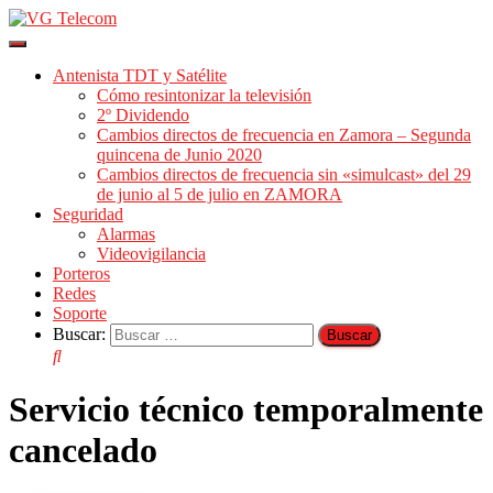
Cambiar
modo
Antenista TDT y Satélite
de
Cómo resintonizar la televisión
navegación
2º Dividendo
Cambios directos de frecuencia en Zamora – Segunda
quincena de Junio 2020
Cambios directos de frecuencia sin «simulcast» del 29
de junio al 5 de julio en ZAMORA
Seguridad
Alarmas
Videovigilancia
Porteros
Redes
Soporte
Buscar:
Servicio técnico temporalmente
cancelado