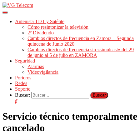
Cambiar
modo
Antenista TDT y Satélite
de
Cómo resintonizar la televisión
navegación
2º Dividendo
Cambios directos de frecuencia en Zamora – Segunda
quincena de Junio 2020
Cambios directos de frecuencia sin «simulcast» del 29
de junio al 5 de julio en ZAMORA
Seguridad
Alarmas
Videovigilancia
Porteros
Redes
Soporte
Buscar:
Servicio técnico temporalmente
cancelado