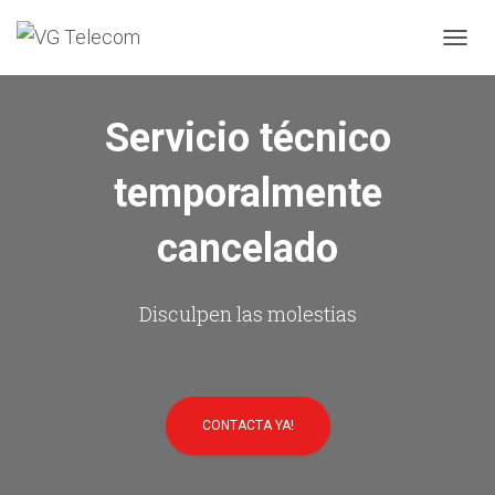
C
A
M
B
Servicio técnico
I
A
temporalmente
R
M
O
cancelado
D
O
D
E
Disculpen las molestias
N
A
V
E
G
CONTACTA YA!
A
C
I