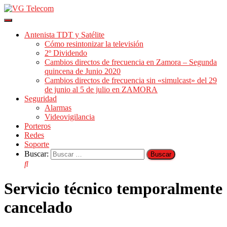
Cambiar
modo
Antenista TDT y Satélite
de
Cómo resintonizar la televisión
navegación
2º Dividendo
Cambios directos de frecuencia en Zamora – Segunda
quincena de Junio 2020
Cambios directos de frecuencia sin «simulcast» del 29
de junio al 5 de julio en ZAMORA
Seguridad
Alarmas
Videovigilancia
Porteros
Redes
Soporte
Buscar:
Servicio técnico temporalmente
cancelado