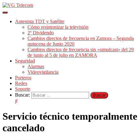
Cambiar
modo
Antenista TDT y Satélite
de
Cómo resintonizar la televisión
navegación
2º Dividendo
Cambios directos de frecuencia en Zamora – Segunda
quincena de Junio 2020
Cambios directos de frecuencia sin «simulcast» del 29
de junio al 5 de julio en ZAMORA
Seguridad
Alarmas
Videovigilancia
Porteros
Redes
Soporte
Buscar:
Servicio técnico temporalmente
cancelado