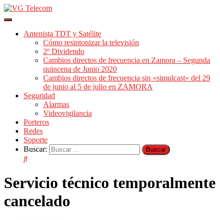
Cambiar
modo
Antenista TDT y Satélite
de
Cómo resintonizar la televisión
navegación
2º Dividendo
Cambios directos de frecuencia en Zamora – Segunda
quincena de Junio 2020
Cambios directos de frecuencia sin «simulcast» del 29
de junio al 5 de julio en ZAMORA
Seguridad
Alarmas
Videovigilancia
Porteros
Redes
Soporte
Buscar:
Servicio técnico temporalmente
cancelado