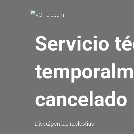
Servicio t
temporalm
cancelado
Disculpen las molestias