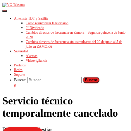
Cambiar
modo
Antenista TDT y Satélite
de
Cómo resintonizar la televisión
navegación
2º Dividendo
Cambios directos de frecuencia en Zamora – Segunda quincena de Junio
2020
Cambios directos de frecuencia sin «simulcast» del 29 de junio al 5 de
julio en ZAMORA
Seguridad
Alarmas
Videovigilancia
Porteros
Redes
Soporte
Buscar:
Servicio técnico
temporalmente cancelado
Disculpen las molestias