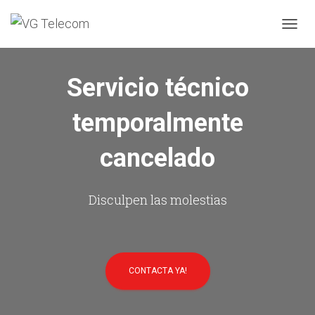
C
A
M
B
Servicio técnico
I
A
temporalmente
R
M
O
cancelado
D
O
D
E
Disculpen las molestias
N
A
V
E
G
CONTACTA YA!
A
C
I