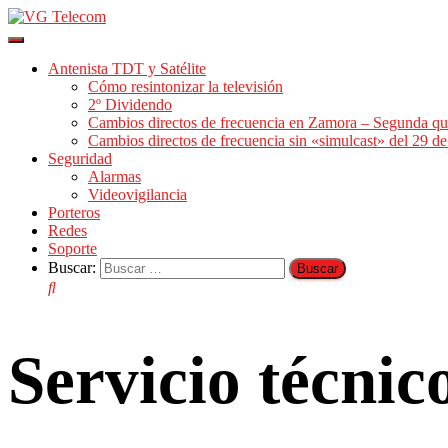
Cambiar
modo
Antenista TDT y Satélite
de
Cómo resintonizar la televisión
navegación
2º Dividendo
Cambios directos de frecuencia en Zamora – Segunda qu
Cambios directos de frecuencia sin «simulcast» del 29 
Seguridad
Alarmas
Videovigilancia
Porteros
Redes
Soporte
Buscar:
Servicio técni