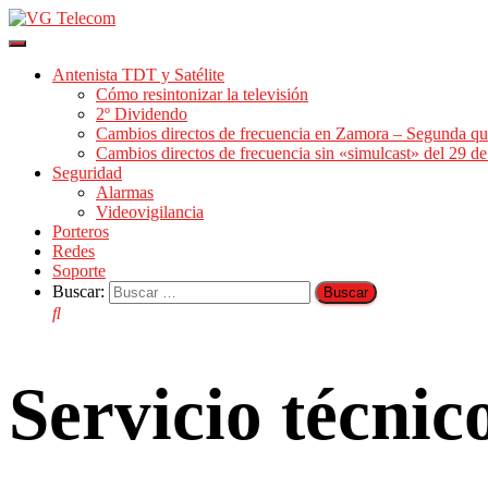
Cambiar
modo
Antenista TDT y Satélite
de
Cómo resintonizar la televisión
navegación
2º Dividendo
Cambios directos de frecuencia en Zamora – Segunda qu
Cambios directos de frecuencia sin «simulcast» del 29 
Seguridad
Alarmas
Videovigilancia
Porteros
Redes
Soporte
Buscar:
Servicio técni