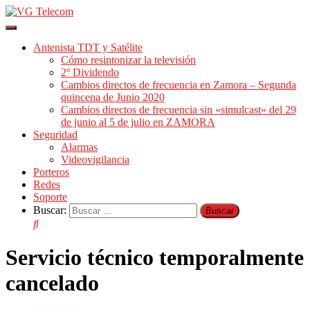
Cambiar
modo
Antenista TDT y Satélite
de
Cómo resintonizar la televisión
navegación
2º Dividendo
Cambios directos de frecuencia en Zamora – Segunda
quincena de Junio 2020
Cambios directos de frecuencia sin «simulcast» del 29
de junio al 5 de julio en ZAMORA
Seguridad
Alarmas
Videovigilancia
Porteros
Redes
Soporte
Buscar:
Servicio técnico temporalmente
cancelado