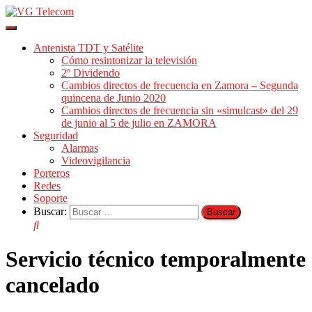
Cambiar
modo
Antenista TDT y Satélite
de
Cómo resintonizar la televisión
navegación
2º Dividendo
Cambios directos de frecuencia en Zamora – Segunda
quincena de Junio 2020
Cambios directos de frecuencia sin «simulcast» del 29
de junio al 5 de julio en ZAMORA
Seguridad
Alarmas
Videovigilancia
Porteros
Redes
Soporte
Buscar:
Servicio técnico temporalmente
cancelado