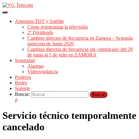
Cambiar
modo
Antenista TDT y Satélite
de
Cómo resintonizar la televisión
navegación
2º Dividendo
Cambios directos de frecuencia en Zamora – Segunda
quincena de Junio 2020
Cambios directos de frecuencia sin «simulcast» del 29
de junio al 5 de julio en ZAMORA
Seguridad
Alarmas
Videovigilancia
Porteros
Redes
Soporte
Buscar:
Servicio técnico temporalmente
cancelado