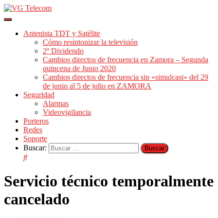
Cambiar
modo
Antenista TDT y Satélite
de
Cómo resintonizar la televisión
navegación
2º Dividendo
Cambios directos de frecuencia en Zamora – Segunda
quincena de Junio 2020
Cambios directos de frecuencia sin «simulcast» del 29
de junio al 5 de julio en ZAMORA
Seguridad
Alarmas
Videovigilancia
Porteros
Redes
Soporte
Buscar:
Servicio técnico temporalmente
cancelado