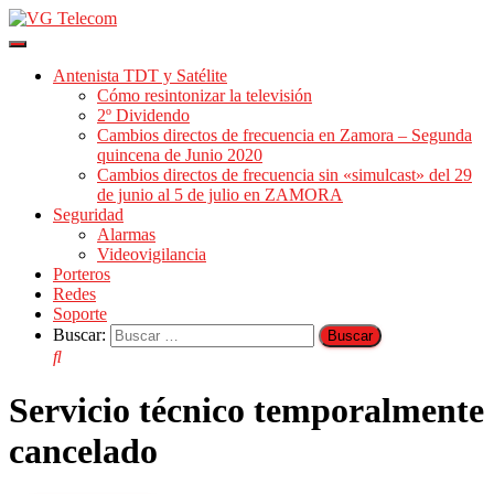
Cambiar
modo
Antenista TDT y Satélite
de
Cómo resintonizar la televisión
navegación
2º Dividendo
Cambios directos de frecuencia en Zamora – Segunda
quincena de Junio 2020
Cambios directos de frecuencia sin «simulcast» del 29
de junio al 5 de julio en ZAMORA
Seguridad
Alarmas
Videovigilancia
Porteros
Redes
Soporte
Buscar:
Servicio técnico temporalmente
cancelado