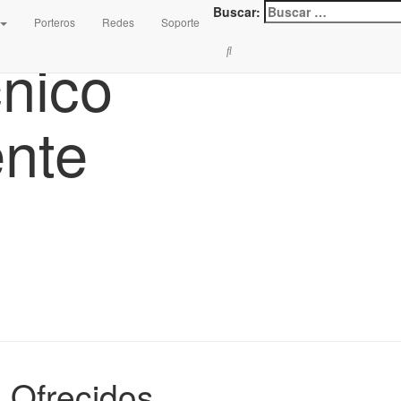
Buscar:
Porteros
Redes
Soporte
cnico
nte
s Ofrecidos