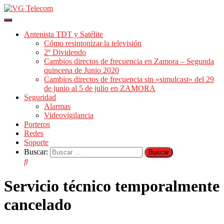
Cambiar
modo
Antenista TDT y Satélite
de
Cómo resintonizar la televisión
navegación
2º Dividendo
Cambios directos de frecuencia en Zamora – Segunda
quincena de Junio 2020
Cambios directos de frecuencia sin «simulcast» del 29
de junio al 5 de julio en ZAMORA
Seguridad
Alarmas
Videovigilancia
Porteros
Redes
Soporte
Buscar:
Servicio técnico temporalmente
cancelado