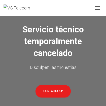
C
A
M
B
Servicio técnico
I
A
temporalmente
R
M
O
cancelado
D
O
D
E
Disculpen las molestias
N
A
V
E
G
CONTACTA YA!
A
C
I