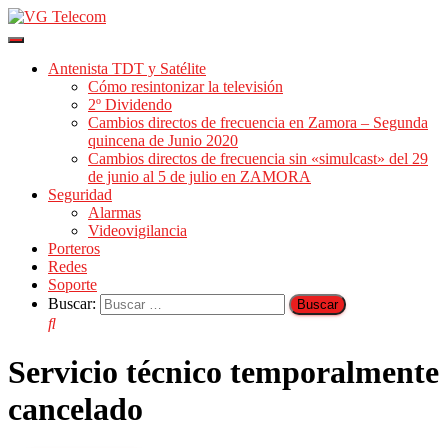
Cambiar
modo
Antenista TDT y Satélite
de
Cómo resintonizar la televisión
navegación
2º Dividendo
Cambios directos de frecuencia en Zamora – Segunda
quincena de Junio 2020
Cambios directos de frecuencia sin «simulcast» del 29
de junio al 5 de julio en ZAMORA
Seguridad
Alarmas
Videovigilancia
Porteros
Redes
Soporte
Buscar:
Servicio técnico temporalmente
cancelado