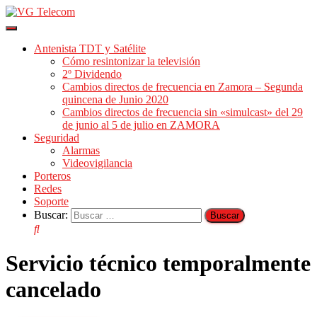
Cambiar
modo
Antenista TDT y Satélite
de
Cómo resintonizar la televisión
navegación
2º Dividendo
Cambios directos de frecuencia en Zamora – Segunda
quincena de Junio 2020
Cambios directos de frecuencia sin «simulcast» del 29
de junio al 5 de julio en ZAMORA
Seguridad
Alarmas
Videovigilancia
Porteros
Redes
Soporte
Buscar:
Servicio técnico temporalmente
cancelado