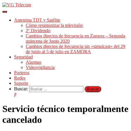
Cambiar
modo
Antenista TDT y Satélite
de
Cómo resintonizar la televisión
navegación
2º Dividendo
Cambios directos de frecuencia en Zamora – Segunda
quincena de Junio 2020
Cambios directos de frecuencia sin «simulcast» del 29
de junio al 5 de julio en ZAMORA
Seguridad
Alarmas
Videovigilancia
Porteros
Redes
Soporte
Buscar:
Servicio técnico temporalmente
cancelado