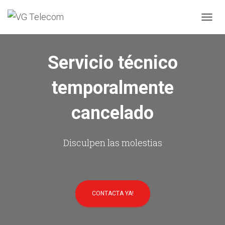
C
A
M
B
Servicio técnico
I
A
temporalmente
R
M
O
cancelado
D
O
D
E
Disculpen las molestias
N
A
V
E
G
CONTACTA YA!
A
C
I