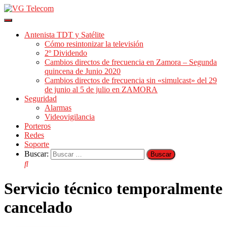
Cambiar
modo
Antenista TDT y Satélite
de
Cómo resintonizar la televisión
navegación
2º Dividendo
Cambios directos de frecuencia en Zamora – Segunda
quincena de Junio 2020
Cambios directos de frecuencia sin «simulcast» del 29
de junio al 5 de julio en ZAMORA
Seguridad
Alarmas
Videovigilancia
Porteros
Redes
Soporte
Buscar:
Servicio técnico temporalmente
cancelado