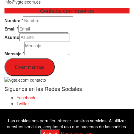
info@vgtelecom.es
Contacta con nosotros
Nombre
*
Email
*
Asunto
Mensaje
*
Enviar mensaje
Síguenos en las Redes Sociales
Facebook
Twitter
Las cookies nos permiten ofrecer nuestros servicios. Al utilizar
Facebook
nuestros servicios, aceptas el uso que hacemos de las cookies.
Twitter
Aceptar
Más información.