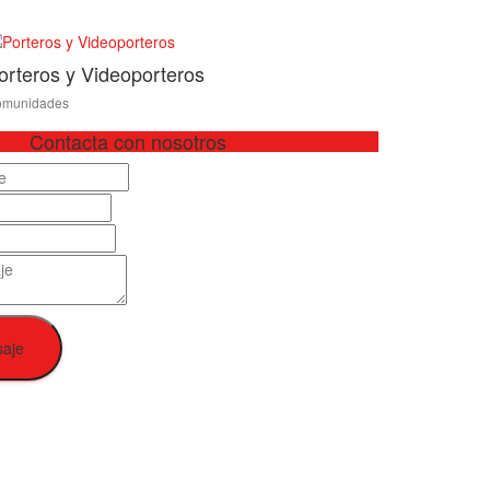
orteros y Videoporteros
munidades
Contacta con nosotros
saje