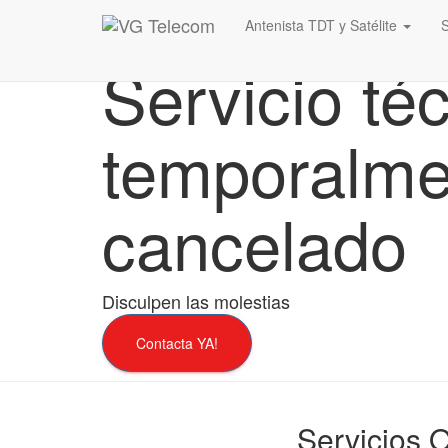
Antenista TDT y Satélite
Servicio té
temporalme
cancelado
Disculpen las molestias
Contacta YA!
Servicios 