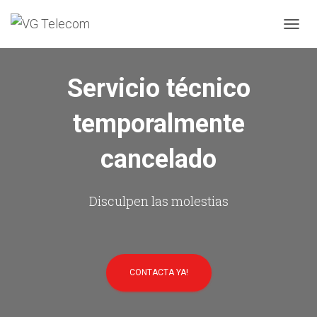
C
A
M
B
Servicio técnico
I
A
temporalmente
R
M
O
cancelado
D
O
D
E
Disculpen las molestias
N
A
V
E
G
CONTACTA YA!
A
C
I