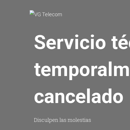
Servicio t
temporalm
cancelado
Disculpen las molestias