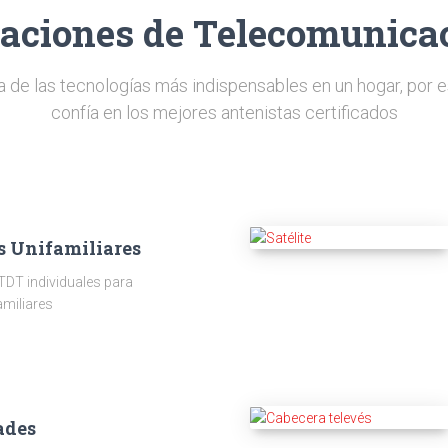
laciones de Telecomunica
a de las tecnologías más indispensables en un hogar, por e
confía en los mejores antenistas certificados
s Unifamiliares
TDT individuales para
amiliares
ades