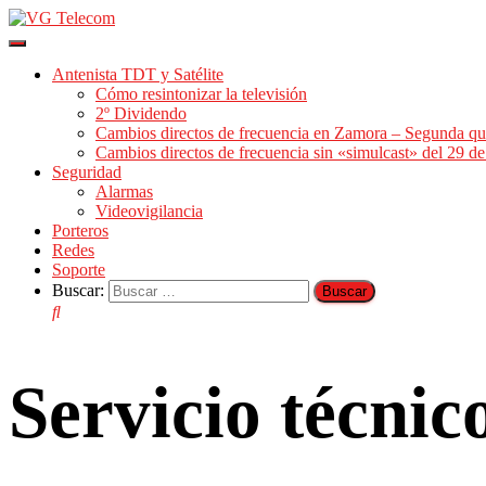
Cambiar
modo
Antenista TDT y Satélite
de
Cómo resintonizar la televisión
navegación
2º Dividendo
Cambios directos de frecuencia en Zamora – Segunda qu
Cambios directos de frecuencia sin «simulcast» del 29 
Seguridad
Alarmas
Videovigilancia
Porteros
Redes
Soporte
Buscar:
Servicio técni