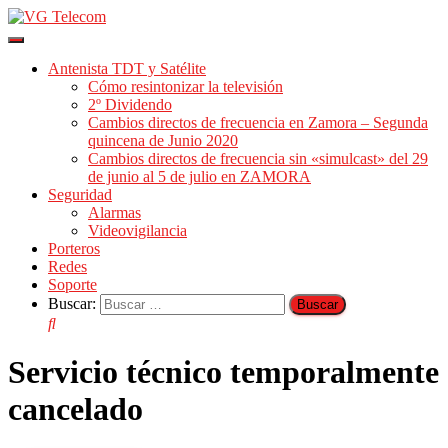
Cambiar
modo
Antenista TDT y Satélite
de
Cómo resintonizar la televisión
navegación
2º Dividendo
Cambios directos de frecuencia en Zamora – Segunda
quincena de Junio 2020
Cambios directos de frecuencia sin «simulcast» del 29
de junio al 5 de julio en ZAMORA
Seguridad
Alarmas
Videovigilancia
Porteros
Redes
Soporte
Buscar:
Servicio técnico temporalmente
cancelado