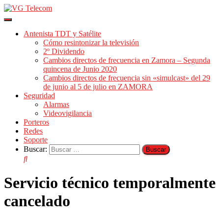
Cambiar
modo
Antenista TDT y Satélite
de
Cómo resintonizar la televisión
navegación
2º Dividendo
Cambios directos de frecuencia en Zamora – Segunda
quincena de Junio 2020
Cambios directos de frecuencia sin «simulcast» del 29
de junio al 5 de julio en ZAMORA
Seguridad
Alarmas
Videovigilancia
Porteros
Redes
Soporte
Buscar:
Servicio técnico temporalmente
cancelado