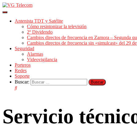
Cambiar
modo
Antenista TDT y Satélite
de
Cómo resintonizar la televisión
navegación
2º Dividendo
Cambios directos de frecuencia en Zamora – Segunda qu
Cambios directos de frecuencia sin «simulcast» del 29 
Seguridad
Alarmas
Videovigilancia
Porteros
Redes
Soporte
Buscar:
Servicio técni