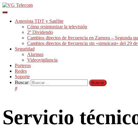
Cambiar
modo
Antenista TDT y Satélite
de
Cómo resintonizar la televisión
navegación
2º Dividendo
Cambios directos de frecuencia en Zamora – Segunda qu
Cambios directos de frecuencia sin «simulcast» del 29 
Seguridad
Alarmas
Videovigilancia
Porteros
Redes
Soporte
Buscar:
Servicio técni