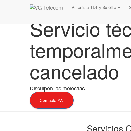
Antenista TDT y Satélite
Servicio té
temporalme
cancelado
Disculpen las molestias
Contacta YA!
Servicios 