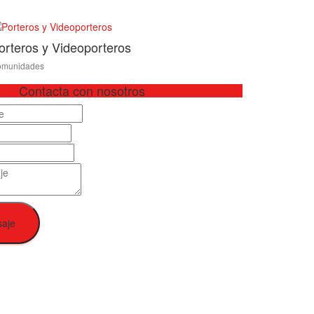
orteros y Videoporteros
munidades
Contacta con nosotros
saje