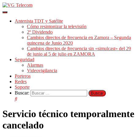
Cambiar
modo
Antenista TDT y Satélite
de
Cómo resintonizar la televisión
navegación
2º Dividendo
Cambios directos de frecuencia en Zamora – Segunda
quincena de Junio 2020
Cambios directos de frecuencia sin «simulcast» del 29
de junio al 5 de julio en ZAMORA
Seguridad
Alarmas
Videovigilancia
Porteros
Redes
Soporte
Buscar:
Servicio técnico temporalmente
cancelado