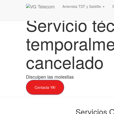
Antenista TDT y Satélite
Servicio té
temporalme
cancelado
Disculpen las molestias
Contacta YA!
Servicios 