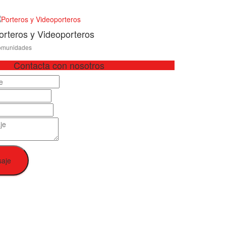
orteros y Videoporteros
munidades
Contacta con nosotros
saje