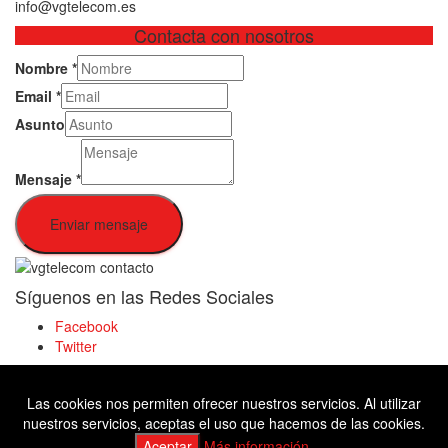
info@vgtelecom.es
Contacta con nosotros
Nombre
*
Email
*
Asunto
Mensaje
*
Enviar mensaje
Síguenos en las Redes Sociales
Facebook
Twitter
Las cookies nos permiten ofrecer nuestros servicios. Al utilizar
Facebook
nuestros servicios, aceptas el uso que hacemos de las cookies.
Twitter
Aceptar
Más información.