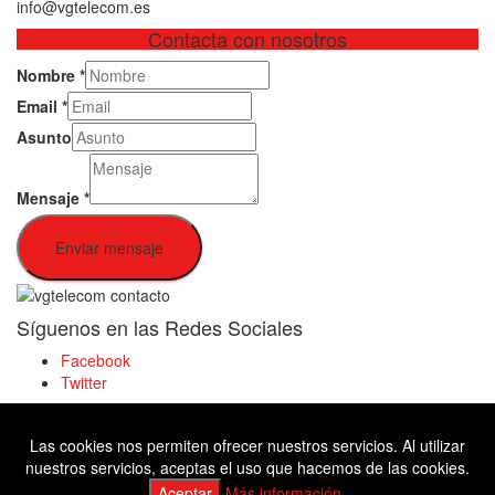
info@vgtelecom.es
Contacta con nosotros
Nombre
*
Email
*
Asunto
Mensaje
*
Enviar mensaje
Síguenos en las Redes Sociales
Facebook
Twitter
Las cookies nos permiten ofrecer nuestros servicios. Al utilizar
Facebook
nuestros servicios, aceptas el uso que hacemos de las cookies.
Twitter
Aceptar
Más información.