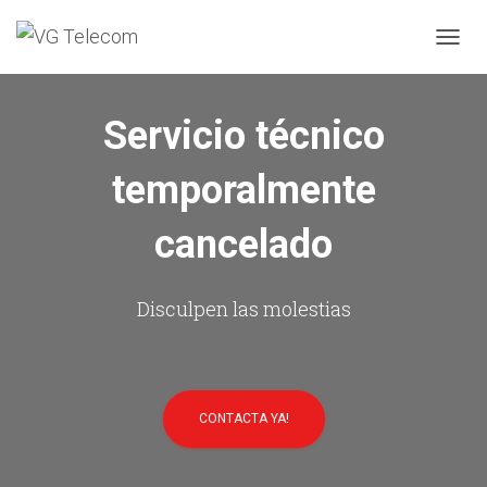
C
A
M
B
Servicio técnico
I
A
temporalmente
R
M
O
cancelado
D
O
D
E
Disculpen las molestias
N
A
V
E
G
CONTACTA YA!
A
C
I