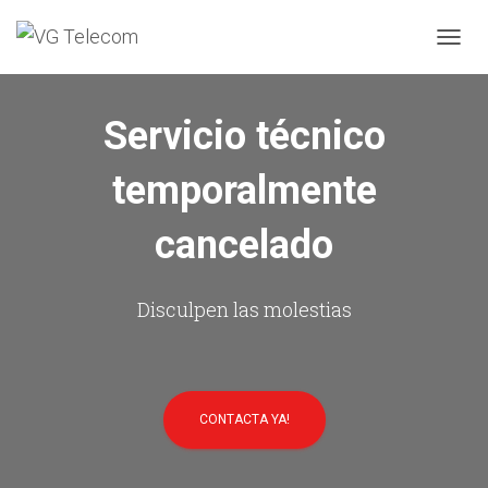
C
A
M
B
Servicio técnico
I
A
temporalmente
R
M
O
cancelado
D
O
D
E
Disculpen las molestias
N
A
V
E
G
CONTACTA YA!
A
C
I