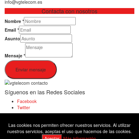
info@vgtelecom.es
Contacta con nosotros
Nombre
*
Email
*
Asunto
Mensaje
*
Enviar mensaje
Síguenos en las Redes Sociales
Facebook
Twitter
Las cookies nos permiten ofrecer nuestros servicios. Al utilizar
Facebook
nuestros servicios, aceptas el uso que hacemos de las cookies.
Twitter
Aceptar
Más información.