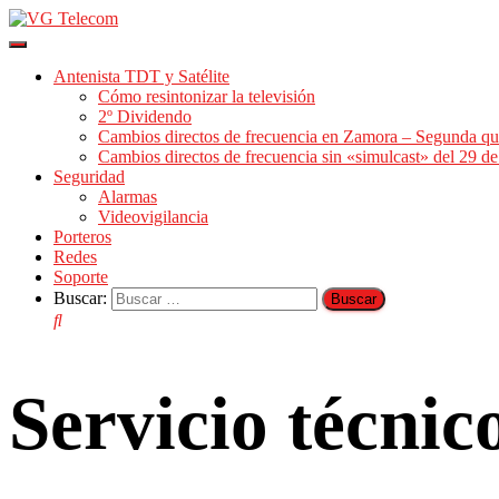
Cambiar
modo
Antenista TDT y Satélite
de
Cómo resintonizar la televisión
navegación
2º Dividendo
Cambios directos de frecuencia en Zamora – Segunda qu
Cambios directos de frecuencia sin «simulcast» del 29 
Seguridad
Alarmas
Videovigilancia
Porteros
Redes
Soporte
Buscar:
Servicio técni