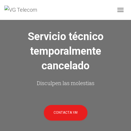
C
A
M
B
Servicio técnico
I
A
temporalmente
R
M
O
cancelado
D
O
D
E
Disculpen las molestias
N
A
V
E
G
CONTACTA YA!
A
C
I